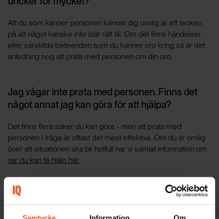
dricker för mycket?
Att du som känner personen känner dig orolig är ett tecken
på att något kanske inte står rätt till. Om det finns händelser
eller särskilda beteenden som du känner oro kring så är det
anledning nog att prata med personen om din oro.
Jag vågar inte prata med personen. Finns det
något annat jag kan göra för att hjälpa?
Det finns flera saker du kan göra - men att prata med
personen i fråga är oftast det mest effektiva. Om du är orolig
över att situationen ska bli hotfull har vi samlat information om
var du kan få hjälp här.
Jag har redan provat att prata med personen -
men det verkar inte hjälpa. Vad ska jag göra nu?
Samtycke
Information
Om