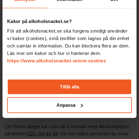
Precis som vilka vanor och beteenden som helst så kan det
ta tid att ändra sig, så också i beteendet kring alkohol. Att du
har pratat med personen kan ha gjort skillnad - men det kan
Kakor på alkoholsnacket.se?
ta tid. Efter ett tag kan du ta upp det igen - och fråga om hen
För att alkoholsnacket.se ska fungera smidigt använder
har tänkt mer på det ni pratade om.
vi kakor (cookies), små textfiler som lagras på din enhet
och samlar in information. Du kan blockera flera av dem.
Men det finns även andra saker som du kan göra för att stötta
Läs mer om kakor och hur vi hanterar dem.
som du får tips om i tjänsten, till exempel att hitta på saker
https://www.alkoholsnacket.se/om-cookies
som inte innefattar alkohol för att göra det enklare för
personen du oroar dig för.
Tillåt alla
Jag tror att personen jag oroar mig för behöver
professionell hjälp. Vart kan jag rekommendera
Anpassa
hen att höra av sig?
Det första steget kan vara att ta kontakt med Alkoholhjälpen
på telefon
020–84 44 48
. De kan hjälpa personen du oroar