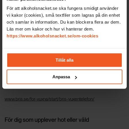
Hos Bris kan du prata med en kurator och få hjälp och stöd.
För att alkoholsnacket.se ska fungera smidigt använder
Bris har alltid öppet - även på natten.
vi kakor (cookies), små textfiler som lagras på din enhet
och samlar in information. Du kan blockera flera av dem.
Läs mer om kakor och hur vi hanterar dem.
För dig som är förälder och orolig för ditt barn
https://www.alkoholsnacket.se/om-cookies
Du kan läsa mer om tonåringar och alkohol på
Tillåt alla
www.tonårsparlören.se
Via Bris vuxentelefon kan du få prata med kurator för att få
Anpassa
stöd och vägledning
www.bris.se/for-vuxna/start/bris-vuxentelefon/
För dig som upplever hot eller våld