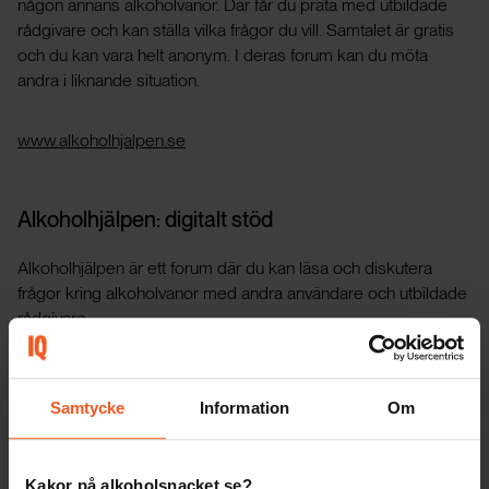
någon annans alkoholvanor. Där får du prata med utbildade
rådgivare och kan ställa vilka frågor du vill. Samtalet är gratis
och du kan vara helt anonym. I deras forum kan du möta
andra i liknande situation.
www.alkoholhjalpen.se
Alkoholhjälpen: digitalt stöd
Alkoholhjälpen är ett forum där du kan läsa och diskutera
frågor kring alkoholvanor med andra användare och utbildade
rådgivare.
www.alkoholhjalpen.se/forum/anhorigstodet
Samtycke
Information
Om
För dig som är under 18 år
Kakor på alkoholsnacket.se?