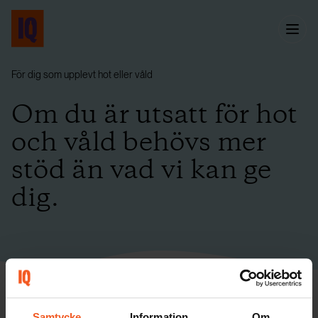
För dig som upplevt hot eller våld
Om du är utsatt för hot
och våld behövs mer
stöd än vad vi kan ge
dig.
Ett första steg
Samtycke
Information
Om