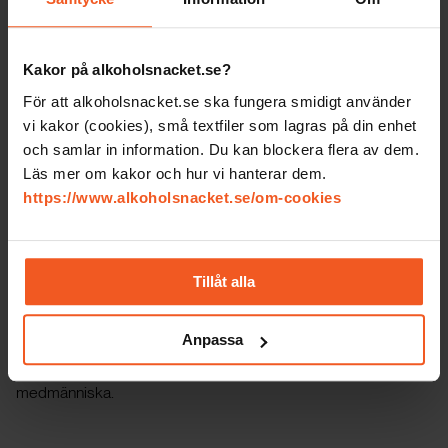
Om du upplever hot eller våld så är det viktigaste att du först
lämnar den situation du befinner dig i och sätter dig i säkerhet.
Sen kan det vara bra att få prata med någon.
Kakor på alkoholsnacket.se?
För att alkoholsnacket.se ska fungera smidigt använder
vi kakor (cookies), små textfiler som lagras på din enhet
Ring Alkoholhjälpen
och samlar in information. Du kan blockera flera av dem.
Läs mer om kakor och hur vi hanterar dem.
Alkoholhjälpen
020-844 448
har utbildade rådgivare som kan
https://www.alkoholsnacket.se/om-cookies
hjälpa dig i din specifika situation. Du kan vara helt anonym
och samtalet syns inte på telefonräkningen.
Tillåt alla
Vidare hjälp
Anpassa
Du kan även kontakta Kvinnofridslinjen
020 - 50 50 50
, eller
112
där du kan få hjälp av såväl polis som jourhavande
medmänniska.