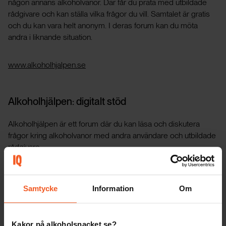
någon annans alkoholvanor. Där får du prata med utbildade
rådgivare och kan ställa vilka frågor du vill. Samtalet är gratis
och du kan vara helt anonym. I deras forum kan du möta
andra i liknande situation.
www.alkoholhjalpen.se
Alkoholhjälpen: digitalt stöd
Alkoholhjälpen är ett forum där du kan läsa och diskutera
frågor kring alkoholvanor med andra användare och utbildade
rådgivare.
www.alkoholhjalpen.se/forum/anhorigstodet
Samtycke
Information
Om
För dig som är under 18 år
Kakor på alkoholsnacket.se?