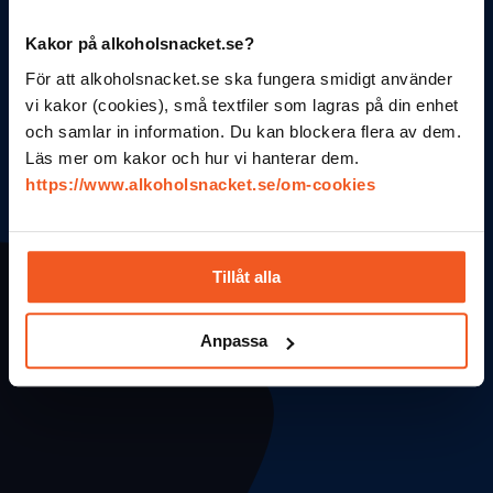
alkoholvanor? Ta hjälp
av Alkoholsnacket.
Kakor på alkoholsnacket.se?
För att alkoholsnacket.se ska fungera smidigt använder
vi kakor (cookies), små textfiler som lagras på din enhet
Vem är du orolig för?
och samlar in information. Du kan blockera flera av dem.
Läs mer om kakor och hur vi hanterar dem.
https://www.alkoholsnacket.se/om-cookies
Min vän
Min partner
Mitt barn
Min kollega
Min förälder
Mitt syskon
Tillåt alla
Min släkting
Anpassa